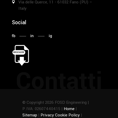
Via delle Querce, 11 - 61032 Fano (PU) –
Italy
Social
fb
in
ig
Contatti
© Copyright 2026 FOSD Engineering |
P.IVA: 02607440415 |
Home
|
Sitemap
|
Privacy Cookie Policy
|