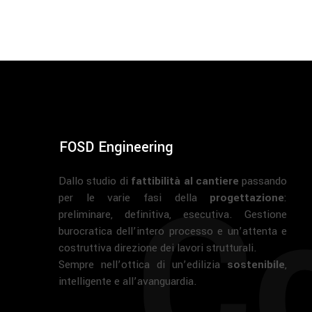
FOSD Engineering
Co
Dallo studio di
fattibilità al cantiere
passando
per le varie fasi della
progettazione
:
preliminare, definitiva, esecutiva. Gestione
burocratica dell’intero processo e un’attenta e
costruttiva direzione dei lavori strutturali.
Sempre nell’ottica di un’edilizia
sostenibile
,
intelligente e all’avanguardia.