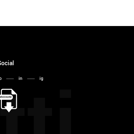
Social
tti
b
in
ig