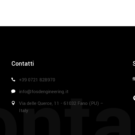
Contatti
nta
f
+39 0721 828970
info@fosdengineering.it
Via delle Querce, 11 - 61032 Fano (PU) –
Italy