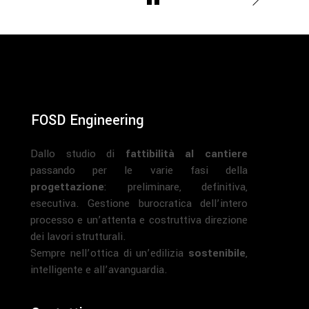
FOSD Engineering
Dallo studio di
fattibilità al cantiere
passando per le varie fasi della
progettazione
: preliminare, definitiva,
esecutiva. Gestione burocratica dell’intero
processo e un’attenta e costruttiva direzione
dei lavori strutturali.
Sempre nell’ottica di un’edilizia
sostenibile
,
intelligente e all’avanguardia.