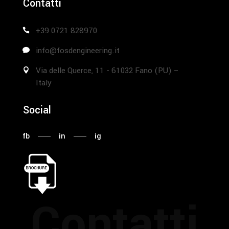
Contatti
+39 0721 828970
info@fosdengineering.it
Via delle Querce, 11 - 61032 Fano (PU) –
Italy
Social
fb
in
ig
Contatti