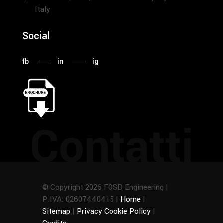
Italy
Social
fb
in
ig
Contatti
© Copyright 2026 FOSD Engineering |
P.IVA: 02607440415 |
Home
|
Sitemap
|
Privacy Cookie Policy
|