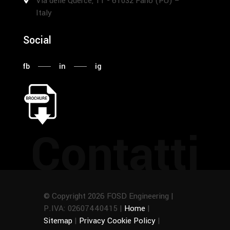
Via delle Querce, 11 - 61032 Fano (PU) –
Italy
Social
fb
in
ig
Contatti
© Copyright 2026 FOSD Engineering |
P.IVA: 02607440415 |
Home
|
Sitemap
|
Privacy Cookie Policy
|