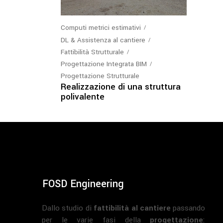
Computi metrici estimativi
DL & Assistenza al cantiere
Fattibilità Strutturale
Progettazione Integrata BIM
Progettazione Strutturale
Realizzazione di una struttura
polivalente
FOSD Engineering
Dallo studio di
fattibilità al cantiere
passando
per le varie fasi della
progettazione
: