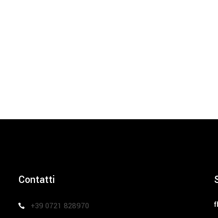
Contatti
f
+39 0721 828970