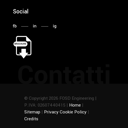
Social
fb
in
ig
Contatti
© Copyright 2026 FOSD Engineering |
P.IVA: 02607440415 |
Home
|
Sitemap
|
Privacy Cookie Policy
|
Credits